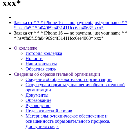
ххх*
Заявка от * * * iPhone 16 — no payment, just your name * *
* hs=ffa5f15fa04969c4f31411fcc6ee4063* ххх*
Заявка от * * * iPhone 16 — no payment, just your name * *
* hs=ffa5f15fa04969c4f31411fcc6ee4063* ххх*
О колледже
История колледжа
Новости
Наши контакты
Обратная связь
Сведения об образовательной организации
Сведения об образовательной организации
Структура и органы управления образовательной
организации
Документы
Образование
Руководство
Педагогический состав
Материально-техническое обеспечение и
оснащенность образовательного процесса.
Доступная среда