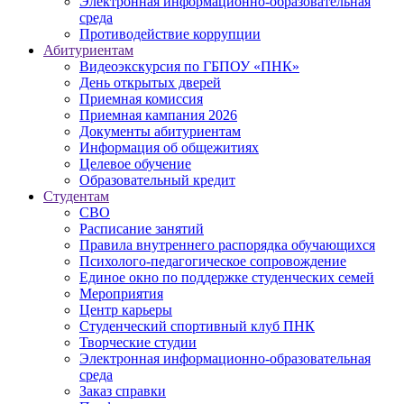
Электронная информационно-образовательная
среда
Противодействие коррупции
Абитуриентам
Видеоэкскурсия по ГБПОУ «ПНК»
День открытых дверей
Приемная комиссия
Приемная кампания 2026
Дoкументы абитуриентам
Информация об общежитиях
Целевое обучение
Образовательный кредит
Студентам
СВО
Расписание занятий
Правила внутреннего распорядка обучающихся
Психолого-педагогическое сопровождение
Единое окно по поддержке студенческих семей
Мероприятия
Центр карьеры
Студенческий спортивный клуб ПНК
Творческие студии
Электронная информационно-образовательная
среда
Заказ справки