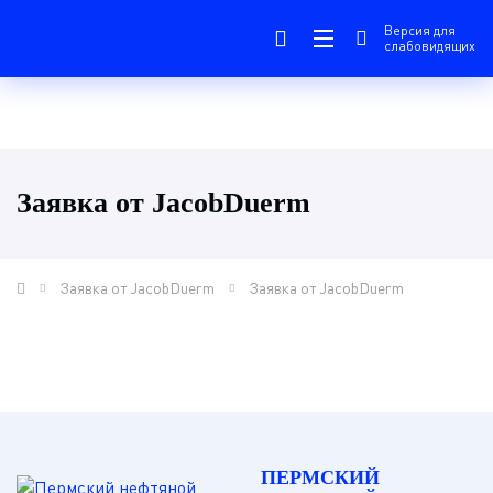
Версия для
слабовидящих
Заявка от JacobDuerm
Заявка от JacobDuerm
Заявка от JacobDuerm
ПЕРМСКИЙ