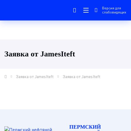
Версия для
слабовидящих
Заявка от JamesIteft
Заявка от JamesIteft
Заявка от JamesIteft
ПЕРМСКИЙ