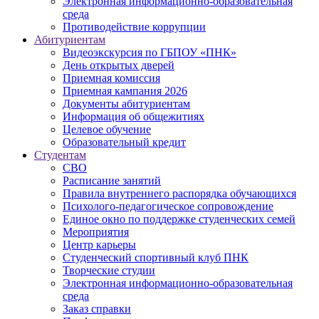
Электронная информационно-образовательная
среда
Противодействие коррупции
Абитуриентам
Видеоэкскурсия по ГБПОУ «ПНК»
День открытых дверей
Приемная комиссия
Приемная кампания 2026
Дoкументы абитуриентам
Информация об общежитиях
Целевое обучение
Образовательный кредит
Студентам
СВО
Расписание занятий
Правила внутреннего распорядка обучающихся
Психолого-педагогическое сопровождение
Единое окно по поддержке студенческих семей
Мероприятия
Центр карьеры
Студенческий спортивный клуб ПНК
Творческие студии
Электронная информационно-образовательная
среда
Заказ справки