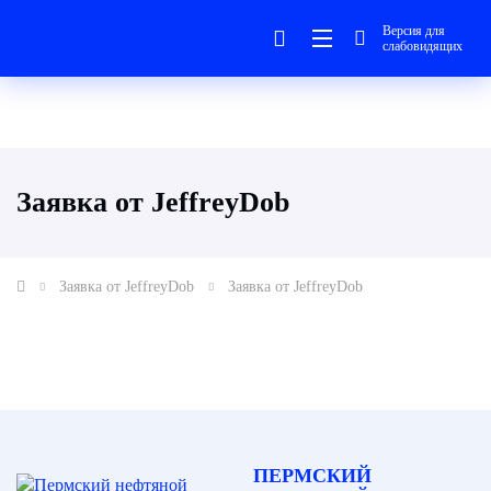
Версия для
слабовидящих
Заявка от JeffreyDob
Заявка от JeffreyDob
Заявка от JeffreyDob
ПЕРМСКИЙ