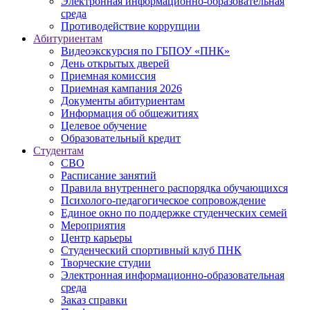
Электронная информационно-образовательная
среда
Противодействие коррупции
Абитуриентам
Видеоэкскурсия по ГБПОУ «ПНК»
День открытых дверей
Приемная комиссия
Приемная кампания 2026
Дoкументы абитуриентам
Информация об общежитиях
Целевое обучение
Образовательный кредит
Студентам
СВО
Расписание занятий
Правила внутреннего распорядка обучающихся
Психолого-педагогическое сопровождение
Единое окно по поддержке студенческих семей
Мероприятия
Центр карьеры
Студенческий спортивный клуб ПНК
Творческие студии
Электронная информационно-образовательная
среда
Заказ справки