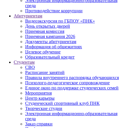
Электронная информационно-образовательная
среда
Противодействие коррупции
Абитуриентам
Видеоэкскурсия по ГБПОУ «ПНК»
День открытых дверей
Приемная комиссия
Приемная кампания 2026
Дoкументы абитуриентам
Информация об общежитиях
Целевое обучение
Образовательный кредит
Студентам
СВО
Расписание занятий
Правила внутреннего распорядка обучающихся
Психолого-педагогическое сопровождение
Единое окно по поддержке студенческих семей
Мероприятия
Центр карьеры
Студенческий спортивный клуб ПНК
Творческие студии
Электронная информационно-образовательная
среда
Заказ справки