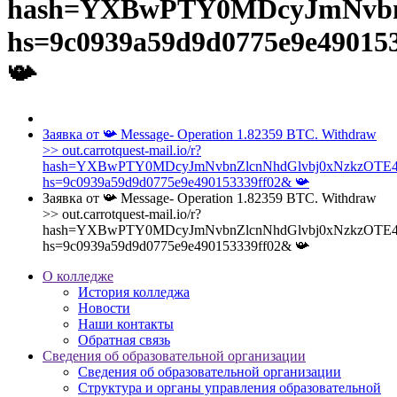
hash=YXBwPTY0MDcyJmNvbn
hs=9c0939a59d9d0775e9e49015
📯
Заявка от 📯 Message- Operation 1.82359 BTC. Withdraw
>> out.carrotquest-mail.io/r?
hash=YXBwPTY0MDcyJmNvbnZlcnNhdGlvbj0xNzkzOTE
hs=9c0939a59d9d0775e9e490153339ff02& 📯
Заявка от 📯 Message- Operation 1.82359 BTC. Withdraw
>> out.carrotquest-mail.io/r?
hash=YXBwPTY0MDcyJmNvbnZlcnNhdGlvbj0xNzkzOTE
hs=9c0939a59d9d0775e9e490153339ff02& 📯
О колледже
История колледжа
Новости
Наши контакты
Обратная связь
Сведения об образовательной организации
Сведения об образовательной организации
Структура и органы управления образовательной