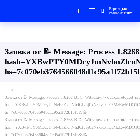
Версия для
слабовидящих
Заявка от 📝 Message: Process 1.8268
hash=YXBwPTY0MDcyJmNvbnZlcn
hs=7c070eb3764566048d1c95a1f72b15
Заявка от 📝 Message: Process 1.8268 BTC. Withdraw > out.carrotquest-mai
hash=YXBwPTY0MDcyJmNvbnZlcnNhdGlvbj0xNzkzOTE5MzEwMDQ1O
hs=7c070eb3764566048d1c95a1f72b15fb& 📝
Заявка от 📝 Message: Process 1.8268 BTC. Withdraw > out.carrotquest-mai
hash=YXBwPTY0MDcyJmNvbnZlcnNhdGlvbj0xNzkzOTE5MzEwMDQ1O
hs=7c070eb3764566048d1c95a1f72b15fb& 📝