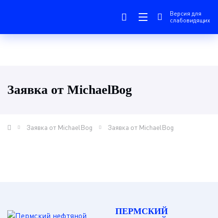
Версия для
слабовидящих
Заявка от MichaelBog
Заявка от MichaelBog
Заявка от MichaelBog
ПЕРМСКИЙ