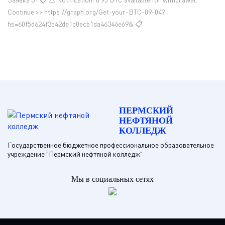
Continue >> https://graph.org/Get-your-BTC-09-04?
hs=60f5d624f3b42de1c0ecb1da46346e69& 📋
ПЕРМСКИЙ
НЕФТЯНОЙ
КОЛЛЕДЖ
Государственное бюджетное профессиональное образовательное
учреждение "Пермский нефтяной колледж"
Мы в социальных сетях