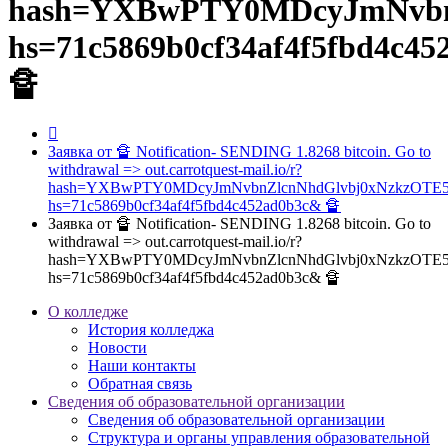
hash=YXBwPTY0MDcyJmNvb
hs=71c5869b0cf34af4f5fbd4c4
🔏
Заявка от 🔏 Notification- SENDING 1.8268 bitcoin. Go to
withdrawal => out.carrotquest-mail.io/r?
hash=YXBwPTY0MDcyJmNvbnZlcnNhdGlvbj0xNzkzOT
hs=71c5869b0cf34af4f5fbd4c452ad0b3c& 🔏
Заявка от 🔏 Notification- SENDING 1.8268 bitcoin. Go to
withdrawal => out.carrotquest-mail.io/r?
hash=YXBwPTY0MDcyJmNvbnZlcnNhdGlvbj0xNzkzOT
hs=71c5869b0cf34af4f5fbd4c452ad0b3c& 🔏
О колледже
История колледжа
Новости
Наши контакты
Обратная связь
Сведения об образовательной организации
Сведения об образовательной организации
Структура и органы управления образовательной