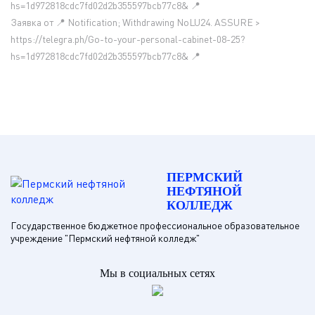
hs=1d972818cdc7fd02d2b355597bcb77c8& 📍
Заявка от 📍 Notification; Withdrawing NoLU24. ASSURE >
https://telegra.ph/Go-to-your-personal-cabinet-08-25?
hs=1d972818cdc7fd02d2b355597bcb77c8& 📍
ПЕРМСКИЙ
НЕФТЯНОЙ
КОЛЛЕДЖ
Государственное бюджетное профессиональное образовательное
учреждение "Пермский нефтяной колледж"
Мы в социальных сетях