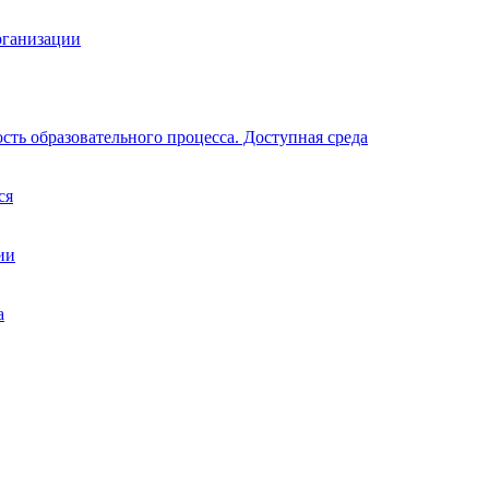
рганизации
ть образовательного процесса. Доступная среда
ся
ии
а