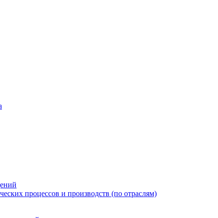
а
дений
еских процессов и производств (по отраслям)