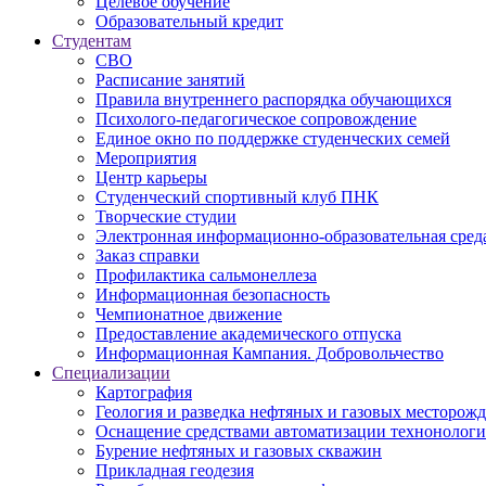
Целевое обучение
Образовательный кредит
Студентам
СВО
Расписание занятий
Правила внутреннего распорядка обучающихся
Психолого-педагогическое сопровождение
Единое окно по поддержке студенческих семей
Мероприятия
Центр карьеры
Студенческий спортивный клуб ПНК
Творческие студии
Электронная информационно-образовательная сред
Заказ справки
Профилактика сальмонеллеза
Информационная безопасность
Чемпионатное движение
Предоставление академического отпуска
Информационная Кампания. Добровольчество
Специализации
Картография
Геология и разведка нефтяных и газовых месторож
Оснащение средствами автоматизации технонологич
Бурение нефтяных и газовых скважин
Прикладная геодезия