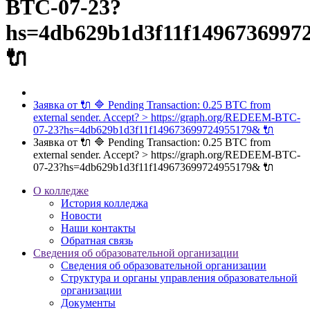
BTC-07-23?
hs=4db629b1d3f11f1496736997
🔌
Заявка от 🔌 🔷 Pending Transaction: 0.25 BTC from
external sender. Accept? > https://graph.org/REDEEM-BTC-
07-23?hs=4db629b1d3f11f149673699724955179& 🔌
Заявка от 🔌 🔷 Pending Transaction: 0.25 BTC from
external sender. Accept? > https://graph.org/REDEEM-BTC-
07-23?hs=4db629b1d3f11f149673699724955179& 🔌
О колледже
История колледжа
Новости
Наши контакты
Обратная связь
Сведения об образовательной организации
Сведения об образовательной организации
Структура и органы управления образовательной
организации
Документы