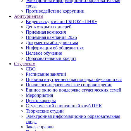
Электронная информационно-образовательная
среда
Противодействие коррупции
Абитуриентам
Видеоэкскурсия по ГБПОУ «ПНК»
День открытых дверей
Приемная комиссия
Приемная кампания 2026
Дoкументы абитуриентам
Информация об общежитиях
Целевое обучение
Образовательный кредит
Студентам
СВО
Расписание занятий
Правила внутреннего распорядка обучающихся
Психолого-педагогическое сопровождение
Единое окно по поддержке студенческих семей
Мероприятия
Центр карьеры
Студенческий спортивный клуб ПНК
Творческие студии
Электронная информационно-образовательная
среда
Заказ справки