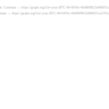
wal. Continue → https://graph.org/Get-your-BTC-09-04?hs=604009825e8060
ontinue → https://graph.org/Get-your-BTC-09-04?hs=604009825e806051ca57