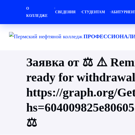
О
СВЕДЕНИЯ
СТУДЕНТАМ
АБИТУРИЕН
КОЛЛЕДЖЕ
ПРОФЕССИОНАЛИ
Заявка от ⚖ ⚠️ Rem
ready for withdrawa
https://graph.org/G
hs=604009825e8060
⚖