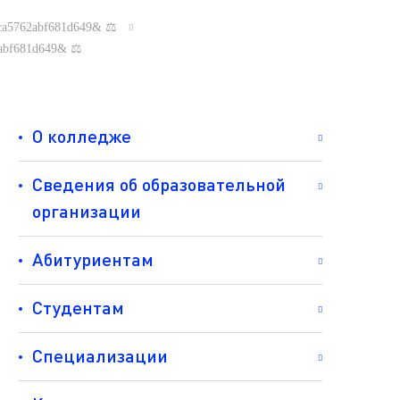
51ca5762abf681d649& ⚖
62abf681d649& ⚖
О колледже
Сведения об образовательной
организации
Абитуриентам
Студентам
Специализации