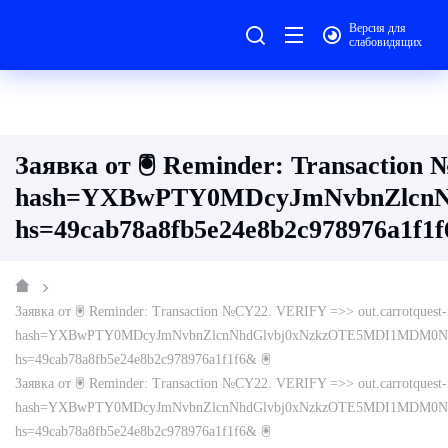
Версия для
слабовидящих
Заявка от 🖲 Reminder: Transaction 
hash=YXBwPTY0MDcyJmNvbnZlcn
hs=49cab78a8fb5e24e8b2c978976a1f1f
Заявка от 🖲 Reminder: Transaction №CY22. VERIFY =>> out.carrotquest-m
hash=YXBwPTY0MDcyJmNvbnZlcnNhdGlvbj0xNzkzOTE5MDI1MDM0N
hs=49cab78a8fb5e24e8b2c978976a1f1f6& 🖲
Заявка от 🖲 Reminder: Transaction №CY22. VERIFY =>> out.carrotquest-m
hash=YXBwPTY0MDcyJmNvbnZlcnNhdGlvbj0xNzkzOTE5MDI1MDM0N
hs=49cab78a8fb5e24e8b2c978976a1f1f6& 🖲