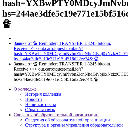
hash=YXBwPTY0MDcyJmNvb
hs=244ae3dfe5c19e771e15bf51
🔏
Заявка от 🔏 Reminder; TRANSFER 1.8245 bitcoin.
Receive >>> out.carrotquest-mail.io/r?
hash=YXBwPTY0MDcyJmNvbnZlcnNhdGlvbj0xNzkzOT
hs=244ae3dfe5c19e771e15bf516d22ee74& 🔏
Заявка от 🔏 Reminder; TRANSFER 1.8245 bitcoin.
Receive >>> out.carrotquest-mail.io/r?
hash=YXBwPTY0MDcyJmNvbnZlcnNhdGlvbj0xNzkzOT
hs=244ae3dfe5c19e771e15bf516d22ee74& 🔏
О колледже
История колледжа
Новости
Наши контакты
Обратная связь
Сведения об образовательной организации
Сведения об образовательной организации
Структура и органы управления образовательной