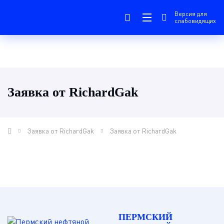
Версия для
слабовидящих
Заявка от RichardGak
Заявка от RichardGak
Заявка от RichardGak
ПЕРМСКИЙ