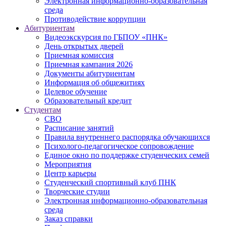
Электронная информационно-образовательная
среда
Противодействие коррупции
Абитуриентам
Видеоэкскурсия по ГБПОУ «ПНК»
День открытых дверей
Приемная комиссия
Приемная кампания 2026
Дoкументы абитуриентам
Информация об общежитиях
Целевое обучение
Образовательный кредит
Студентам
СВО
Расписание занятий
Правила внутреннего распорядка обучающихся
Психолого-педагогическое сопровождение
Единое окно по поддержке студенческих семей
Мероприятия
Центр карьеры
Студенческий спортивный клуб ПНК
Творческие студии
Электронная информационно-образовательная
среда
Заказ справки