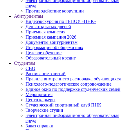
Электронная информационно-образовательная
среда
Противодействие коррупции
Абитуриентам
Видеоэкскурсия по ГБПОУ «ПНК»
День открытых дверей
Приемная комиссия
Приемная кампания 2026
Дoкументы абитуриентам
Информация об общежитиях
Целевое обучение
Образовательный кредит
Студентам
СВО
Расписание занятий
Правила внутреннего распорядка обучающихся
Психолого-педагогическое сопровождение
Единое окно по поддержке студенческих семей
Мероприятия
Центр карьеры
Студенческий спортивный клуб ПНК
Творческие студии
Электронная информационно-образовательная
среда
Заказ справки