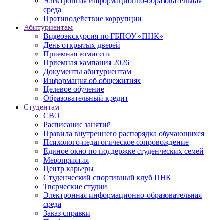
Электронная информационно-образовательная
среда
Противодействие коррупции
Абитуриентам
Видеоэкскурсия по ГБПОУ «ПНК»
День открытых дверей
Приемная комиссия
Приемная кампания 2026
Дoкументы абитуриентам
Информация об общежитиях
Целевое обучение
Образовательный кредит
Студентам
СВО
Расписание занятий
Правила внутреннего распорядка обучающихся
Психолого-педагогическое сопровождение
Единое окно по поддержке студенческих семей
Мероприятия
Центр карьеры
Студенческий спортивный клуб ПНК
Творческие студии
Электронная информационно-образовательная
среда
Заказ справки