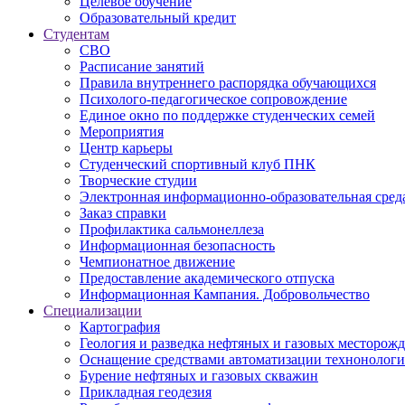
Целевое обучение
Образовательный кредит
Студентам
СВО
Расписание занятий
Правила внутреннего распорядка обучающихся
Психолого-педагогическое сопровождение
Единое окно по поддержке студенческих семей
Мероприятия
Центр карьеры
Студенческий спортивный клуб ПНК
Творческие студии
Электронная информационно-образовательная сред
Заказ справки
Профилактика сальмонеллеза
Информационная безопасность
Чемпионатное движение
Предоставление академического отпуска
Информационная Кампания. Добровольчество
Специализации
Картография
Геология и разведка нефтяных и газовых месторож
Оснащение средствами автоматизации технонологич
Бурение нефтяных и газовых скважин
Прикладная геодезия