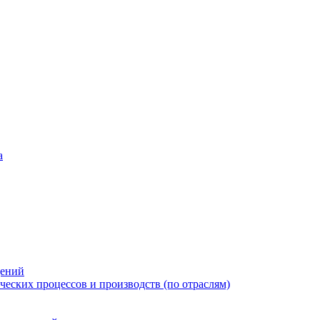
а
дений
еских процессов и производств (по отраслям)