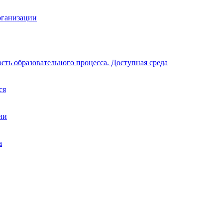
рганизации
ть образовательного процесса. Доступная среда
ся
ии
а