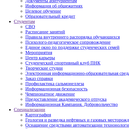
Дoкументы абитуриентам
Информация об общежитиях
Целевое обучение
Образовательный кредит
Студентам
СВО
Расписание занятий
Правила внутреннего распорядка обучающихся
Психолого-педагогическое сопровождение
Единое окно по поддержке студенческих семей
Мероприятия
Центр карьеры
Студенческий спортивный клуб ПНК
Творческие студии
Электронная информационно-образовательная сред
Заказ справки
Профилактика сальмонеллеза
Информационная безопасность
Чемпионатное движение
Предоставление академического отпуска
Информационная Кампания. Добровольчество
Специализации
Картография
Геология и разведка нефтяных и газовых месторож
Оснащение средствами автоматизации технонологич