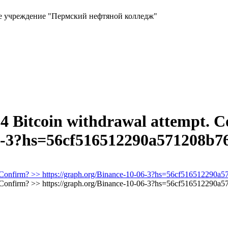
ое учреждение "Пермский нефтяной колледж"
0.4 Bitcoin withdrawal attempt. 
06-3?hs=56cf516512290a571208b7
pt. Confirm? >> https://graph.org/Binance-10-06-3?hs=56cf516512290
pt. Confirm? >> https://graph.org/Binance-10-06-3?hs=56cf516512290