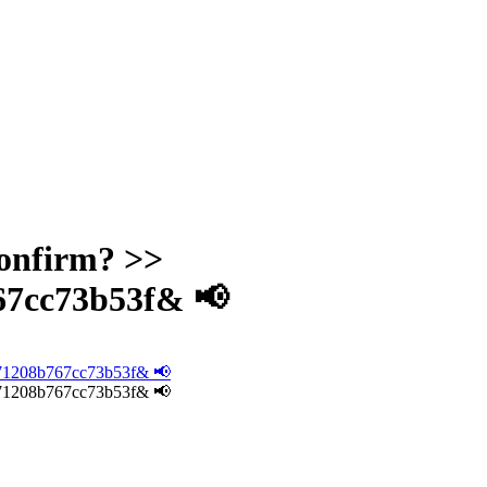
Confirm? >>
67cc73b53f& 📢
a571208b767cc73b53f& 📢
a571208b767cc73b53f& 📢