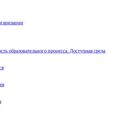
рганизации
ть образовательного процесса. Доступная среда
ся
ии
а