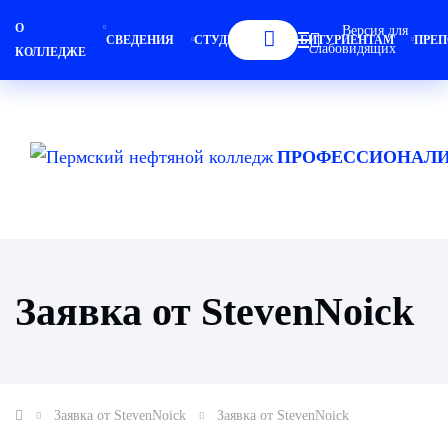
О
Версия для
СВЕДЕНИЯ
СТУДЕНТАМ
АБИТУРИЕНТАМ
ПРЕП
слабовидящих
КОЛЛЕДЖЕ
ПРОФЕССИОНАЛИ
Заявка от StevenNoick
Заявка от StevenNoick
Заявка от StevenNoick