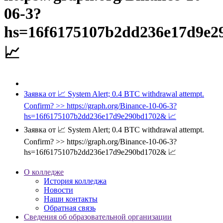
06-3?
hs=16f6175107b2dd236e17d9e
📈
Заявка от 📈 System Alert; 0.4 BTC withdrawal attempt.
Confirm? >> https://graph.org/Binance-10-06-3?
hs=16f6175107b2dd236e17d9e290bd1702& 📈
Заявка от 📈 System Alert; 0.4 BTC withdrawal attempt.
Confirm? >> https://graph.org/Binance-10-06-3?
hs=16f6175107b2dd236e17d9e290bd1702& 📈
О колледже
История колледжа
Новости
Наши контакты
Обратная связь
Сведения об образовательной организации