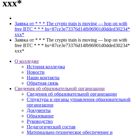
ххх*
Заявка от * * * The crypto train is moving — hop on with
free BTC * * * hs=87ce3e73376d14fb96901d0dded30234*
ххх*
Заявка от * * * The crypto train is moving — hop on with
free BTC * * * hs=87ce3e73376d14fb96901d0dded30234*
ххх*
О колледже
История колледжа
Новости
Наши контакты
Обратная связь
Сведения об образовательной организации
Сведения об образовательной организации
Структура и органы управления образовательной
организации
Документы
Образование
Руководство
Педагогический состав
Материально-техническое обеспечение и