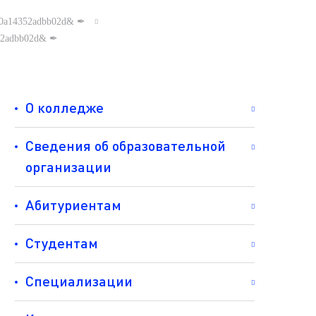
9820a14352adbb02d& ✒
4352adbb02d& ✒
О колледже
Сведения об образовательной
организации
Абитуриентам
Студентам
Специализации