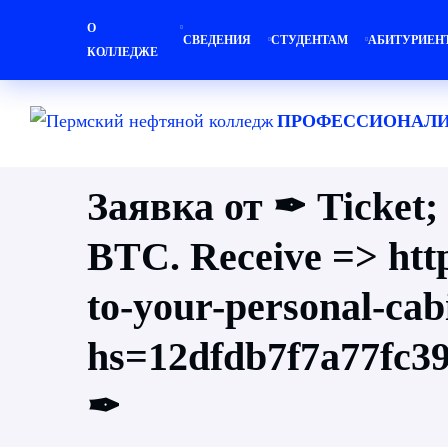
О
СВЕДЕНИЯ
СТУДЕНТАМ
АБИТУРИЕН
КОЛЛЕДЖЕ
ПРОФЕССИОНАЛИ
Заявка от ✒ Ticket;
BTC. Receive => http
to-your-personal-cab
hs=12dfdb7f7a77fc
✒