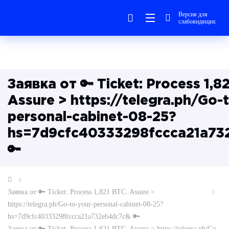
Версия для
слабовидящих
Заявка от 🔑 Ticket: Process 1,8
Assure > https://telegra.ph/Go-
personal-cabinet-08-25?
hs=7d9cfc40333298fccca21a73
🔑
Заявка от 🔑 Ticket: Process 1,821 BTC. Assure >
https://telegra.ph/Go-to-your-personal-cabinet-08-25?
hs=7d9cfc40333298fccca21a732eb4dc7c& 🔑
Заявка от 🔑 Ticket: Process 1,821 BTC. Assure > https://telegra.ph/Go-