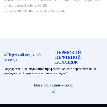
to-your-personal-cabinet-08-25?
hs=7d9cfc40333298fccca21a732eb4dc7c& 🔑
ПЕРМСКИЙ
НЕФТЯНОЙ
КОЛЛЕДЖ
Государственное бюджетное профессиональное образовательное
учреждение "Пермский нефтяной колледж"
Мы в социальных сетях