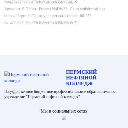
hs=a72e723b79de73cf086ef0ecb35fd69e& ⛏
Заявка от ⛏ Ticket- Process NoDW33. Go to withdrawal >>>
https://telegra.ph/Go-to-your-personal-cabinet-08-25?
hs=a72e723b79de73cf086ef0ecb35fd69e& ⛏
ПЕРМСКИЙ
НЕФТЯНОЙ
КОЛЛЕДЖ
Государственное бюджетное профессиональное образовательное
учреждение "Пермский нефтяной колледж"
Мы в социальных сетях