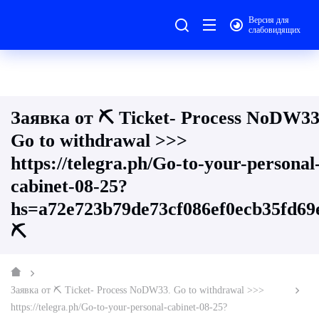
Версия для
слабовидящих
Заявка от ⛏ Ticket- Process NoDW33
Go to withdrawal >>>
https://telegra.ph/Go-to-your-personal
cabinet-08-25?
hs=a72e723b79de73cf086ef0ecb35fd6
⛏
Заявка от ⛏ Ticket- Process NoDW33. Go to withdrawal >>>
https://telegra.ph/Go-to-your-personal-cabinet-08-25?