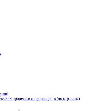
а
дений
еских процессов и производств (по отраслям)