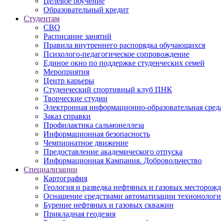
Целевое обучение
Образовательный кредит
Студентам
СВО
Расписание занятий
Правила внутреннего распорядка обучающихся
Психолого-педагогическое сопровождение
Единое окно по поддержке студенческих семей
Мероприятия
Центр карьеры
Студенческий спортивный клуб ПНК
Творческие студии
Электронная информационно-образовательная сред
Заказ справки
Профилактика сальмонеллеза
Информационная безопасность
Чемпионатное движение
Предоставление академического отпуска
Информационная Кампания. Добровольчество
Специализации
Картография
Геология и разведка нефтяных и газовых месторож
Оснащение средствами автоматизации технонологич
Бурение нефтяных и газовых скважин
Прикладная геодезия