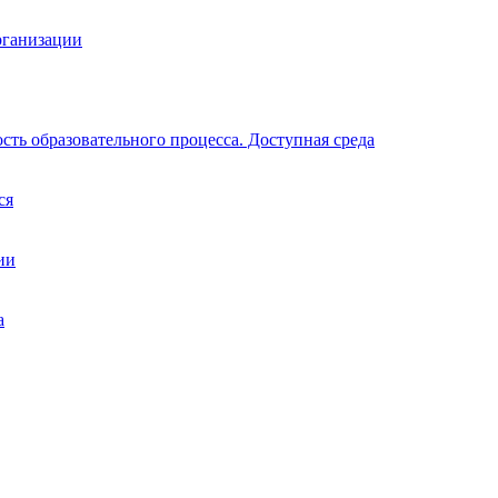
рганизации
ть образовательного процесса. Доступная среда
ся
ии
а