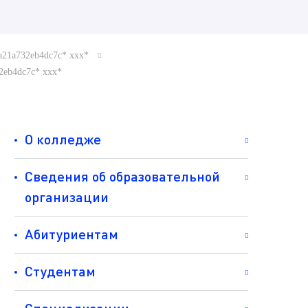
ca21a732eb4dc7c* ххх*
32eb4dc7c* ххх*
О колледже
Сведения об образовательной
организации
Абитуриентам
Студентам