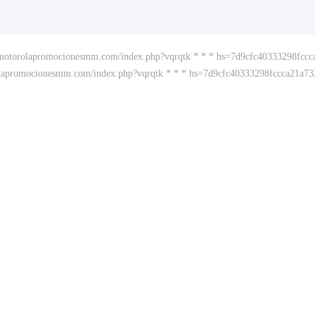
w.motorolapromocionesmm.com/index.php?vqrqtk * * * hs=7d9cfc40333298fcc
rolapromocionesmm.com/index.php?vqrqtk * * * hs=7d9cfc40333298fccca21a7