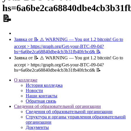
hs=6a6be2ca68840dbe4cb3b31f
📝
Заявка от 📝 ⚠️ WARNING — You got 1.2 bitcoin! Go to
accept > https://graph.org/Get-your-BTC-09-04?
hs=6a6be2ca68840dbe4cb3b31fb40fcbcd& 📝
Заявка от 📝 ⚠️ WARNING — You got 1.2 bitcoin! Go to
accept > https://graph.org/Get-your-BTC-09-04?
hs=6a6be2ca68840dbe4cb3b31fb40fcbcd& 📝
О колледже
История колледжа
Новости
Наши контакты
Обратная связь
Сведения об образовательной организации
Сведения об образовательной организации
Структура и органы управления образовательной
организации
Документы