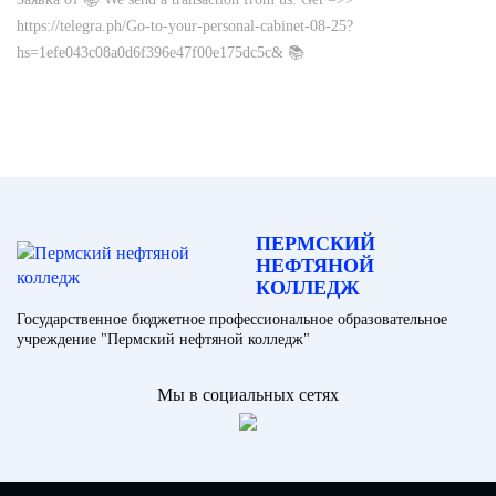
https://telegra.ph/Go-to-your-personal-cabinet-08-25?
hs=1efe043c08a0d6f396e47f00e175dc5c& 📚
ПЕРМСКИЙ
НЕФТЯНОЙ
КОЛЛЕДЖ
Государственное бюджетное профессиональное образовательное
учреждение "Пермский нефтяной колледж"
Мы в социальных сетях