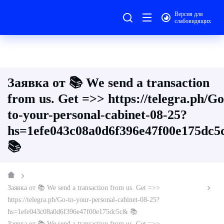
Версия для
слабовидящих
Заявка от 📚 We send a transaction
from us. Get =>> https://telegra.ph/Go
to-your-personal-cabinet-08-25?
hs=1efe043c08a0d6f396e47f00e175dc
📚
Заявка от 📚 We send a transaction from us. Get =>>
https://telegra.ph/Go-to-your-personal-cabinet-08-25?
hs=1efe043c08a0d6f396e47f00e175dc5c& 📚
Заявка от 📚 We send a transaction from us. Get =>>