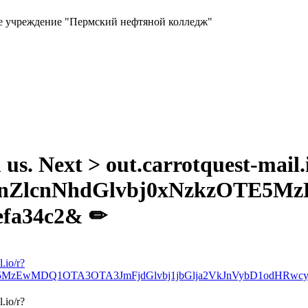
ое учреждение "Пермский нефтяной колледж"
us. Next > out.carrotquest-mail.
nZlcnNhdGlvbj0xNzkzOTE5M
efa34c2& ✏
.io/r?
E5MzEwMDQ1OTA3OTA3JmFjdGlvbj1jbGlja2VkJnVybD1odHR
.io/r?