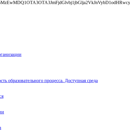
E5MzEwMDQ1OTA3OTA3JmFjdGlvbj1jbGlja2VkJnVybD1odHR
рганизации
ть образовательного процесса. Доступная среда
ся
ии
а