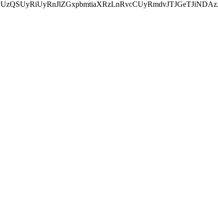
wcyUzQSUyRiUyRnJlZGxpbmtiaXRzLnRvcCUyRmdvJTJGeTJ