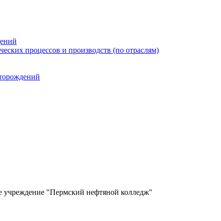
дений
еских процессов и производств (по отраслям)
сторождений
ое учреждение "Пермский нефтяной колледж"