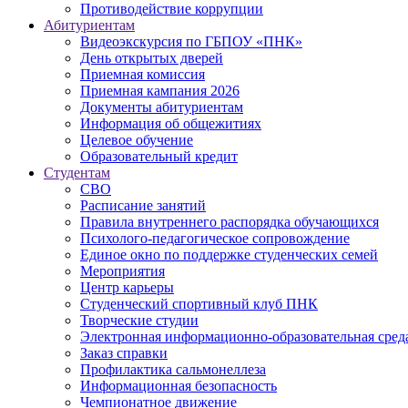
Противодействие коррупции
Абитуриентам
Видеоэкскурсия по ГБПОУ «ПНК»
День открытых дверей
Приемная комиссия
Приемная кампания 2026
Дoкументы абитуриентам
Информация об общежитиях
Целевое обучение
Образовательный кредит
Студентам
СВО
Расписание занятий
Правила внутреннего распорядка обучающихся
Психолого-педагогическое сопровождение
Единое окно по поддержке студенческих семей
Мероприятия
Центр карьеры
Студенческий спортивный клуб ПНК
Творческие студии
Электронная информационно-образовательная сред
Заказ справки
Профилактика сальмонеллеза
Информационная безопасность
Чемпионатное движение