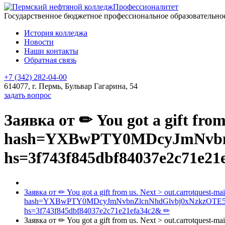
Профессионалитет
Государственное бюджетное профессиональное образовательн
История колледжа
Новости
Наши контакты
Обратная связь
+7 (342) 282-04-00
614077, г. Пермь, Бульвар Гагарина, 54
задать вопрос
Заявка от ✏ You got a gift from 
hash=YXBwPTY0MDcyJmNvb
hs=3f743f845dbf84037e2c71e21
Заявка от ✏ You got a gift from us. Next > out.carrotquest-mail
hash=YXBwPTY0MDcyJmNvbnZlcnNhdGlvbj0xNzkzOT
hs=3f743f845dbf84037e2c71e21efa34c2& ✏
Заявка от ✏ You got a gift from us. Next > out.carrotquest-mail