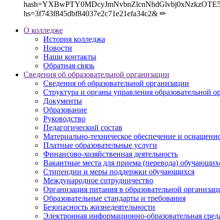
hash=YXBwPTY0MDcyJmNvbnZlcnNhdGlvbj0xNzkzOT
hs=3f743f845dbf84037e2c71e21efa34c2& ✏
О колледже
История колледжа
Новости
Наши контакты
Обратная связь
Сведения об образовательной организации
Сведения об образовательной организации
Структура и органы управления образовательной о
Документы
Образование
Руководство
Педагогический состав
Материально-техническое обеспечение и оснащеннос
Платные образовательные услуги
Финансово-хозяйственная деятельность
Вакантные места для приема (перевода) обучающих
Стипендии и меры поддержки обучающихся
Международное сотрудничество
Организация питания в образовательной организац
Образовательные стандарты и требования
Безопасность жизнедеятельности
Электронная информационно-образовательная сред