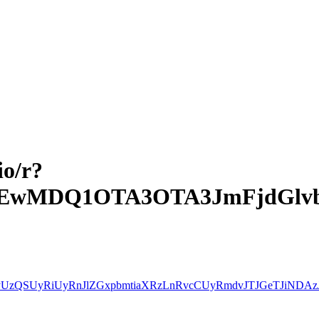
io/r?
zEwMDQ1OTA3OTA3JmFjdGlv
wcyUzQSUyRiUyRnJlZGxpbmtiaXRzLnRvcCUyRmdvJTJGeTJ