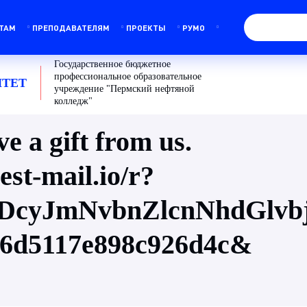
ТАМ
ПРЕПОДАВАТЕЛЯМ
ПРОЕКТЫ
РУМО
Государственное бюджетное
профессиональное образовательное
ТЕТ
учреждение "Пермский нефтяной
колледж"
e a gift from us.
est-mail.io/r?
DcyJmNvbnZlcnNhdGlv
16d5117e898c926d4c&