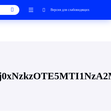
Версия для слабовидящих
bj0xNzkzOTE5MTI1NzA