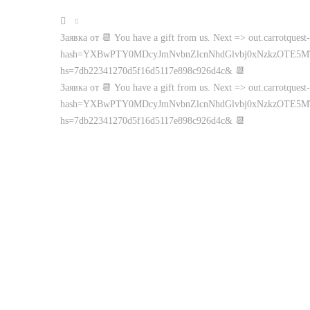
Заявка от 📆 You have a gift from us. Next => out.carrotquest-
hash=YXBwPTY0MDcyJmNvbnZlcnNhdGlvbj0xNzkzOTE5
hs=7db22341270d5f16d5117e898c926d4c& 📆
Заявка от 📆 You have a gift from us. Next => out.carrotquest-
hash=YXBwPTY0MDcyJmNvbnZlcnNhdGlvbj0xNzkzOTE5
hs=7db22341270d5f16d5117e898c926d4c& 📆