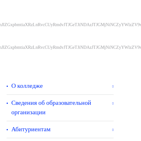
RiUyRnJlZGxpbmtiaXRzLnRvcCUyRmdvJTJGeTJiNDAzJTJGMjNiNCZyY
RiUyRnJlZGxpbmtiaXRzLnRvcCUyRmdvJTJGeTJiNDAzJTJGMjNiNCZyY
О колледже
Сведения об образовательной
организации
Абитуриентам