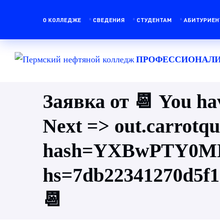
О КОЛЛЕДЖЕ
СВЕДЕНИЯ
СТУДЕНТАМ
АБИТУРИЕН
ПРОФЕССИОНАЛИ
Заявка от 📆 You hav
Next => out.carrotqu
hash=YXBwPTY0M
hs=7db22341270d5f
📆