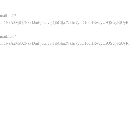
mail.io/r?
MTI1NzA2MjQ2Nzk1JmFjdGlvbj1jbGlja2VkJnVybD1odHRwcyUzQSUy
mail.io/r?
MTI1NzA2MjQ2Nzk1JmFjdGlvbj1jbGlja2VkJnVybD1odHRwcyUzQSUy