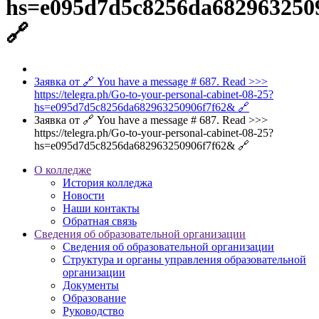
hs=e095d7d5c8256da682963250
🔗
Заявка от 🔗 You have a message # 687. Read >>>
https://telegra.ph/Go-to-your-personal-cabinet-08-25?
hs=e095d7d5c8256da682963250906f7f62& 🔗
Заявка от 🔗 You have a message # 687. Read >>>
https://telegra.ph/Go-to-your-personal-cabinet-08-25?
hs=e095d7d5c8256da682963250906f7f62& 🔗
О колледже
История колледжа
Новости
Наши контакты
Обратная связь
Сведения об образовательной организации
Сведения об образовательной организации
Структура и органы управления образовательной
организации
Документы
Образование
Руководство