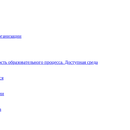
рганизации
ть образовательного процесса. Доступная среда
ся
ии
а