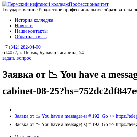
Профессионалитет
Государственное бюджетное профессиональное образовательн
История колледжа
Новости
Наши контакты
Обратная связь
+7 (342) 282-04-00
614077, г. Пермь, Бульвар Гагарина, 54
задать вопрос
Заявка от 📉 You have a message
cabinet-08-25?hs=752dc2df847
Заявка от 📉 You have a message(-s) # 192. Go >> https://t
Заявка от 📉 You have a message(-s) # 192. Go >> https://t
О колледже