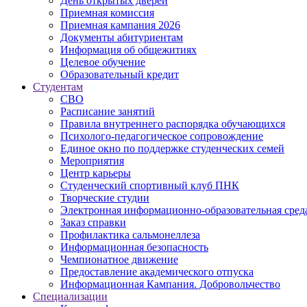
День открытых дверей
Приемная комиссия
Приемная кампания 2026
Дoкументы абитуриентам
Информация об общежитиях
Целевое обучение
Образовательный кредит
Студентам
СВО
Расписание занятий
Правила внутреннего распорядка обучающихся
Психолого-педагогическое сопровождение
Единое окно по поддержке студенческих семей
Мероприятия
Центр карьеры
Студенческий спортивный клуб ПНК
Творческие студии
Электронная информационно-образовательная сред
Заказ справки
Профилактика сальмонеллеза
Информационная безопасность
Чемпионатное движение
Предоставление академического отпуска
Информационная Кампания. Добровольчество
Специализации