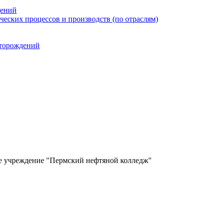
дений
еских процессов и производств (по отраслям)
сторождений
ое учреждение "Пермский нефтяной колледж"