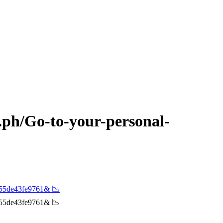
a.ph/Go-to-your-personal-
9055de43fe9761& 📉
9055de43fe9761& 📉