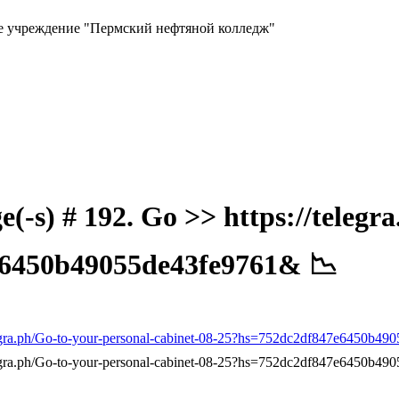
ое учреждение "Пермский нефтяной колледж"
(-s) # 192. Go >> https://telegr
e6450b49055de43fe9761& 📉
elegra.ph/Go-to-your-personal-cabinet-08-25?hs=752dc2df847e6450b4
elegra.ph/Go-to-your-personal-cabinet-08-25?hs=752dc2df847e6450b4