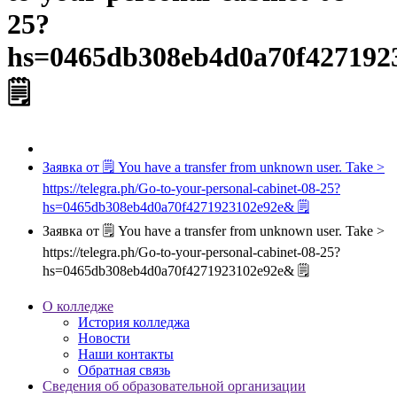
25?
hs=0465db308eb4d0a70f427192
🗒
Заявка от 🗒 You have a transfer from unknown user. Take >
https://telegra.ph/Go-to-your-personal-cabinet-08-25?
hs=0465db308eb4d0a70f4271923102e92e& 🗒
Заявка от 🗒 You have a transfer from unknown user. Take >
https://telegra.ph/Go-to-your-personal-cabinet-08-25?
hs=0465db308eb4d0a70f4271923102e92e& 🗒
О колледже
История колледжа
Новости
Наши контакты
Обратная связь
Сведения об образовательной организации