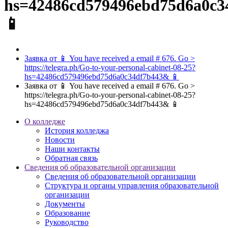
hs=42486cd579496ebd75d6a0c
📱
Заявка от 📱 You have received a email # 676. Go >
https://telegra.ph/Go-to-your-personal-cabinet-08-25?
hs=42486cd579496ebd75d6a0c34df7b443& 📱
Заявка от 📱 You have received a email # 676. Go >
https://telegra.ph/Go-to-your-personal-cabinet-08-25?
hs=42486cd579496ebd75d6a0c34df7b443& 📱
О колледже
История колледжа
Новости
Наши контакты
Обратная связь
Сведения об образовательной организации
Сведения об образовательной организации
Структура и органы управления образовательной
организации
Документы
Образование
Руководство