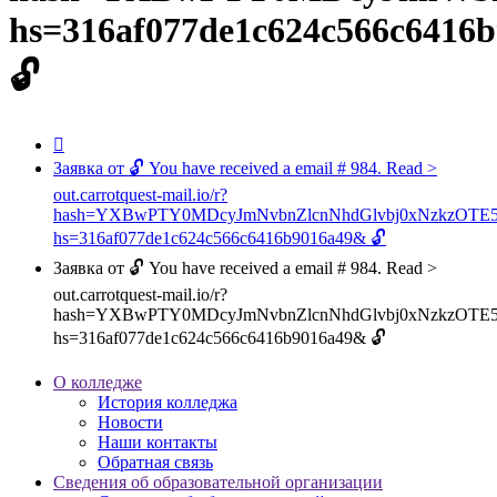
hs=316af077de1c624c566c6416
🔓
Заявка от 🔓 You have received a email # 984. Read >
out.carrotquest-mail.io/r?
hash=YXBwPTY0MDcyJmNvbnZlcnNhdGlvbj0xNzkzOT
hs=316af077de1c624c566c6416b9016a49& 🔓
Заявка от 🔓 You have received a email # 984. Read >
out.carrotquest-mail.io/r?
hash=YXBwPTY0MDcyJmNvbnZlcnNhdGlvbj0xNzkzOT
hs=316af077de1c624c566c6416b9016a49& 🔓
О колледже
История колледжа
Новости
Наши контакты
Обратная связь
Сведения об образовательной организации