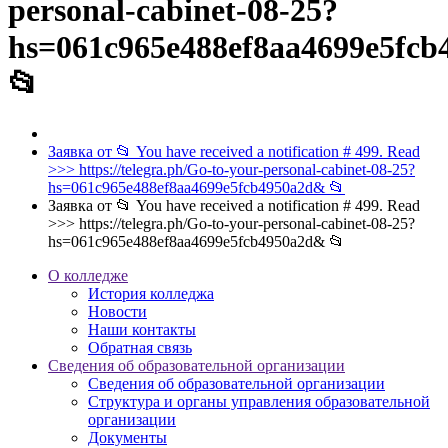
personal-cabinet-08-25?
hs=061c965e488ef8aa4699e5fc
📂
Заявка от 📂 You have received a notification # 499. Read
>>> https://telegra.ph/Go-to-your-personal-cabinet-08-25?
hs=061c965e488ef8aa4699e5fcb4950a2d& 📂
Заявка от 📂 You have received a notification # 499. Read
>>> https://telegra.ph/Go-to-your-personal-cabinet-08-25?
hs=061c965e488ef8aa4699e5fcb4950a2d& 📂
О колледже
История колледжа
Новости
Наши контакты
Обратная связь
Сведения об образовательной организации
Сведения об образовательной организации
Структура и органы управления образовательной
организации
Документы