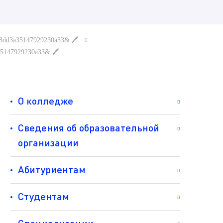
dcb8dd3a35147929230a33& 🖊
3a35147929230a33& 🖊
О колледже
Сведения об образовательной
организации
Абитуриентам
Студентам