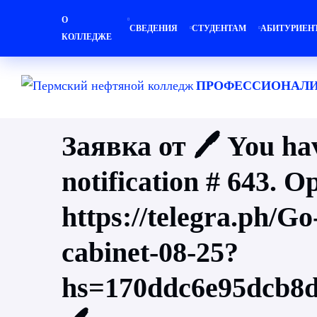
О
СВЕДЕНИЯ
СТУДЕНТАМ
АБИТУРИЕН
КОЛЛЕДЖЕ
ПРОФЕССИОНАЛИ
Заявка от 🖊 You hav
notification # 643. 
https://telegra.ph/Go
cabinet-08-25?
hs=170ddc6e95dcb8