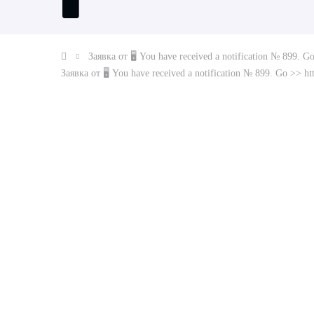
🖥
Заявка от 🖥 You have received a notification № 899. 
Заявка от 🖥 You have received a notification № 899. Go >> 