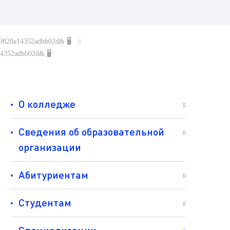
fc39820a14352adbb02d& 🖥
a14352adbb02d& 🖥
О колледже
Сведения об образовательной
организации
Абитуриентам
Студентам