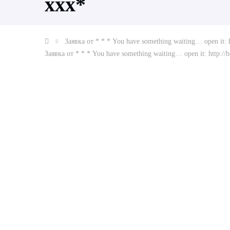
ххх*
Заявка от * * * You have something waiting… open it:
Заявка от * * * You have something waiting… open it: http: