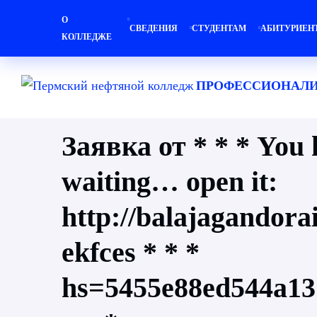
О
СВЕДЕНИЯ
СТУДЕНТАМ
АБИТУРИЕН
КОЛЛЕДЖЕ
ПРОФЕССИОНАЛИ
Заявка от * * * You
waiting… open it:
http://balajagandora
ekfces * * *
hs=5455e88ed544a13