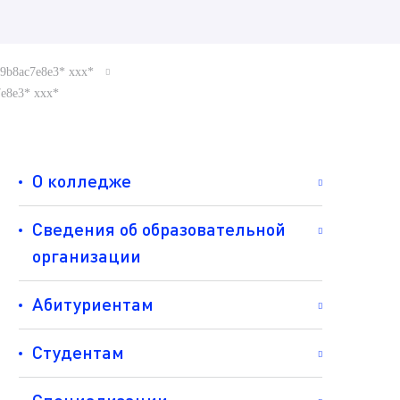
a19b8ac7e8e3* ххх*
7e8e3* ххх*
О колледже
Сведения об образовательной
организации
Абитуриентам
Студентам