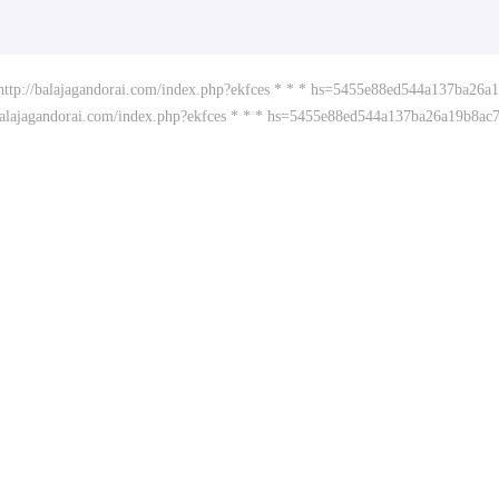
 http://balajagandorai.com/index.php?ekfces * * * hs=5455e88ed544a137ba26
//balajagandorai.com/index.php?ekfces * * * hs=5455e88ed544a137ba26a19b8ac