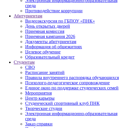
Электронная информационно-образовательная
среда
Противодействие коррупции
Абитуриентам
Видеоэкскурсия по ГБПОУ «ПНК»
День открытых дверей
Приемная комиссия
Приемная кампания 2026
Дoкументы абитуриентам
Информация об общежитиях
Целевое обучение
Образовательный кредит
Студентам
СВО
Расписание занятий
Правила внутреннего распорядка обучающихся
Психолого-педагогическое сопровождение
Единое окно по поддержке студенческих семей
Мероприятия
Центр карьеры
Студенческий спортивный клуб ПНК
Творческие студии
Электронная информационно-образовательная
среда
Заказ справки