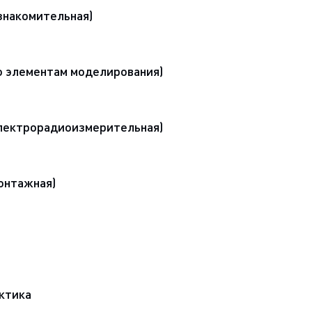
ознакомительная)
по элементам моделирования)
электрорадиоизмерительная)
монтажная)
ктика