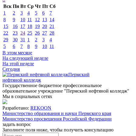
Вск
Пн
Вт
Ср
Чт
Пт
Сб
1
2
3
4
5
6
7
8
9
10
11
12
13
14
15
16
17
18
19
20
21
22
23
24
25
26
27
28
29
30
31
1
2
3
4
5
6
7
8
9
10
11
В этом месяце
На следующей неделе
На этой неделе
Сегодня
Пермский
нефтяной колледж
Государственное бюджетное профессиональное
образовательное учреждение "Пермский нефтяной колледж"
Мы в социальных сетях
Разработано:
REKOON
Министерство образования и науки Пермского края
Министерство просвещения Российской Федерации
задать вопрос
Заполните поля ниже, чтобы
получить консультацию